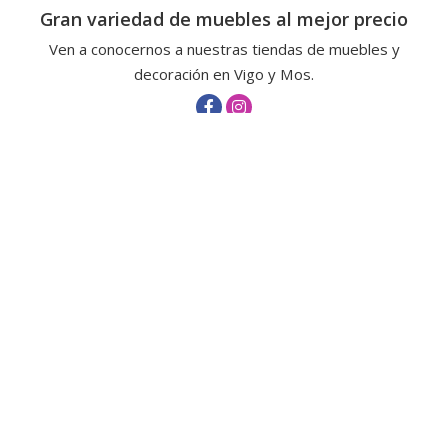
Gran variedad de muebles al mejor precio
Ven a conocernos a nuestras tiendas de muebles y
decoración en Vigo y Mos.
Tiendas en Vigo
Dirección:
Filipinas, 1 - 36204 Vigo
Teléfono:
986 061 597
-
621 250 732
Tienda en Mos
Dirección:
Ctra. Puxeiros-Mos, 168 Dornelas - 36417 Mos
Teléfonos:
986 331 007
-
659 788 714
Aviso legal
-
Política de privacidad y cookies
-
Área Interna
© PÁXINAS GALEGAS