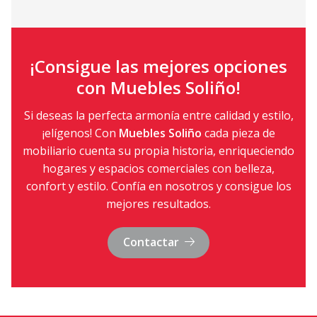
¡Consigue las mejores opciones
con Muebles Soliño!
Si deseas la perfecta armonía entre calidad y estilo,
¡elígenos! Con
Muebles Soliño
cada pieza de
mobiliario cuenta su propia historia, enriqueciendo
hogares y espacios comerciales con belleza,
confort y estilo. Confía en nosotros y consigue los
mejores resultados.
Contactar