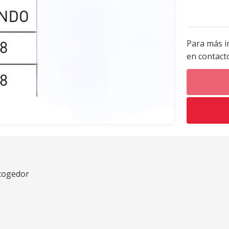
Para más i
en contact
acogedor