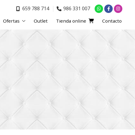
659 788 714
986 331 007
Ofertas
Outlet
Tienda online
Contacto