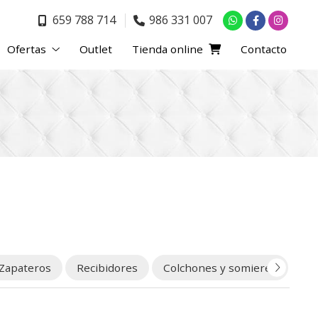
659 788 714
986 331 007
Ofertas
Outlet
Tienda online
Contacto
Zapateros
Recibidores
Colchones y somieres
Ou