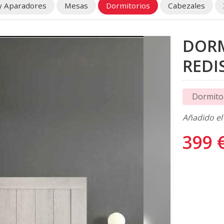
y Aparadores
Mesas
Dormitorios
Cabezales
DORM
REDI
Dormito
Añadido el
399 