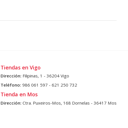
Tiendas en Vigo
Dirección:
Filipinas, 1 - 36204 Vigo
Teléfono:
986 061 597
-
621 250 732
Tienda en Mos
Dirección:
Ctra. Puxeiros-Mos, 168 Dornelas - 36417 Mos
Teléfonos:
986 331 007
-
659 788 714