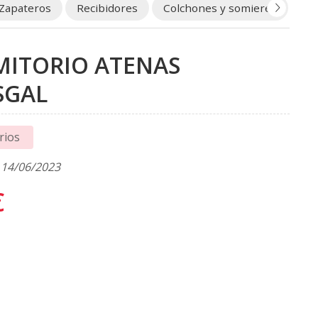
Zapateros
Recibidores
Colchones y somieres
Ou
ITORIO ATENAS
SGAL
rios
 14/06/2023
€