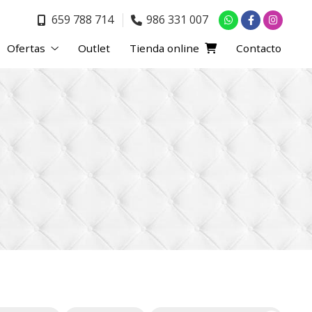
659 788 714
986 331 007
Ofertas
Outlet
Tienda online
Contacto